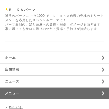
ＢＩＫＡパーマ
通常のパーマに ＋￥1000 で、Ｌｉｅｎｚ自慢の究極のトリート
メントを応用したスペシャルパーマに！
パーマ薬剤の、髪と頭皮への負担・損傷・ダメージを防ぎます
家に帰ってもサロン帰りのツヤ・質感・手触りが持続します
ホーム
店舗情報
ニュース
メニュー
Cut（5）