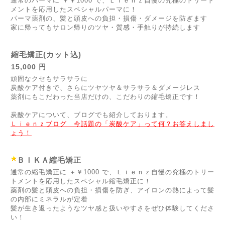
通常のパーマに ＋￥1000 で、Ｌｉｅｎｚ自慢の究極のトリート
メントを応用したスペシャルパーマに！
パーマ薬剤の、髪と頭皮への負担・損傷・ダメージを防ぎます
家に帰ってもサロン帰りのツヤ・質感・手触りが持続します
縮毛矯正(カット込)
15,000 円
頑固なクセもサラサラに
炭酸ケア付きで、さらにツヤツヤ＆サラサラ＆ダメージレス
薬剤にもこだわった当店だけの、こだわりの縮毛矯正です！
炭酸ケアについて、ブログでも紹介しております。
Ｌｉｅｎｚブログ 今話題の「炭酸ケア」って何？お答えしまし
ょう！
ＢＩＫＡ縮毛矯正
通常の縮毛矯正に ＋￥1000 で、Ｌｉｅｎｚ自慢の究極のトリー
トメントを応用したスペシャル縮毛矯正に！
薬剤の髪と頭皮への負担・損傷を防ぎ、アイロンの熱によって髪
の内部にミネラルが定着
髪が生き返ったようなツヤ感と扱いやすさをぜひ体験してくださ
い！